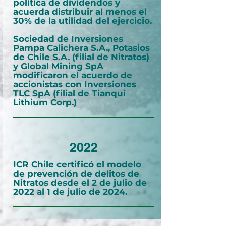
política de dividendos y
acuerda distribuir al menos el
30% de la utilidad del ejercicio.
Sociedad de Inversiones
Pampa Calichera S.A., Potasios
de Chile S.A. (filial de Nitratos)
y Global Mining SpA
modificaron el acuerdo de
accionistas con Inversiones
TLC SpA (filial de Tianqui
Lithium Corp.)
2022
ICR Chile certificó el modelo
de prevención de delitos de
Nitratos desde el 2 de julio de
2022 al 1 de julio de 2024.