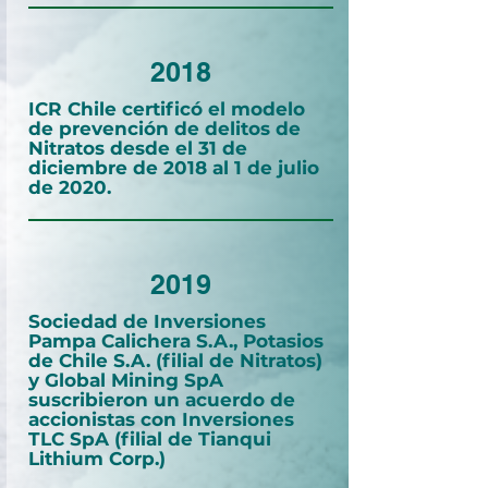
2018
ICR Chile certificó el modelo
de prevención de delitos de
Nitratos desde el 31 de
diciembre de 2018 al 1 de julio
de 2020.
2019
Sociedad de Inversiones
Pampa Calichera S.A., Potasios
de Chile S.A. (filial de Nitratos)
y Global Mining SpA
suscribieron un acuerdo de
accionistas con Inversiones
TLC SpA (filial de Tianqui
Lithium Corp.)