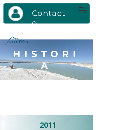
Contact
o
HISTORI
A
RESEÑA
HISTÓRICA
2011