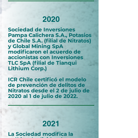
2020
Sociedad de Inversiones
Pampa Calichera S.A., Potasios
de Chile S.A. (filial de Nitratos)
y Global Mining SpA
modificaron el acuerdo de
accionistas con Inversiones
TLC SpA (filial de Tianqui
Lithium Corp.)
ICR Chile certificó el modelo
de prevención de delitos de
Nitratos desde el 2 de julio de
2020 al 1 de julio de 2022.
2021
La Sociedad modifica la