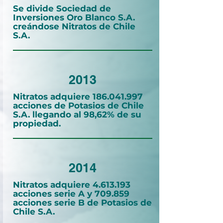
Se divide Sociedad de
Inversiones Oro Blanco S.A.
creándose Nitratos de Chile
S.A.
2013
Nitratos adquiere
186.041.997
acciones de Potasios de Chile
S.A. llegando al 98,62% de su
propiedad.
2014
Nitratos adquiere
4.613.193
acciones serie A y 709.859
acciones serie B de Potasios de
Chile S.A.