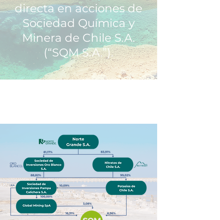
directa en acciones de
Sociedad Química y
Minera de Chile S.A.
(“SQM S.A.”).
ESTRUCTURA