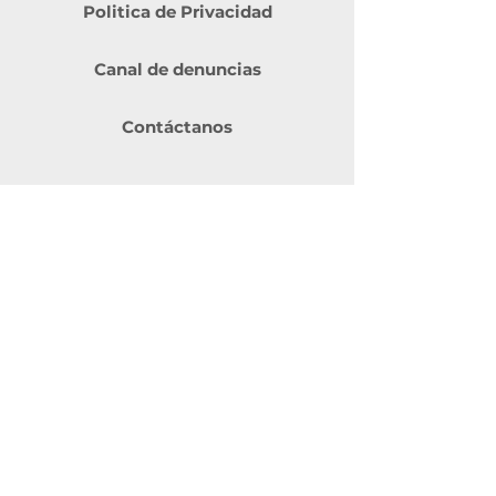
Politica de Privacidad
Canal de denuncias
Contáctanos
Inversionistas
Estados Financieros
Comunicaciones
Hechos Esenciales
Calendario
OPR